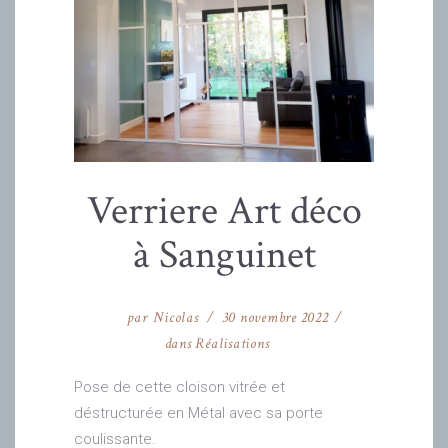
Verriere Art déco
à Sanguinet
par
Nicolas
30 novembre 2022
dans
Réalisations
Pose de cette cloison vitrée et
déstructurée en Métal avec sa porte
coulissante.