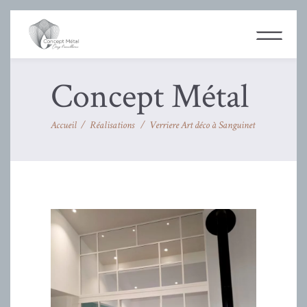
Concept Métal
Accueil
/
Réalisations
/
Verriere Art déco à Sanguinet